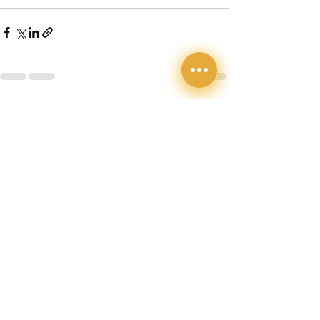
Komentarji
Napiši komentar ...
ATX Taxi Koper
Taxi & Private Transfers - na voljo 24/7
Ulica 15. maja 21, 6000 Koper - Slovenija
+386 51 40 40 80
+386 51 88 44 22