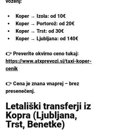
voženj:
Koper → Izola: od 10€
Koper → Portorož: od 20€
Koper → Trst: od 30€
Koper → Ljubljana: od 140€
👉 
Preverite okvirno ceno tukaj:  
https://www.atxprevozi.si/taxi-koper-
cenik
👉 Cena je znana vnaprej – brez 
presenečenj.
Letališki transferji iz 
Kopra (Ljubljana, 
Trst, Benetke)