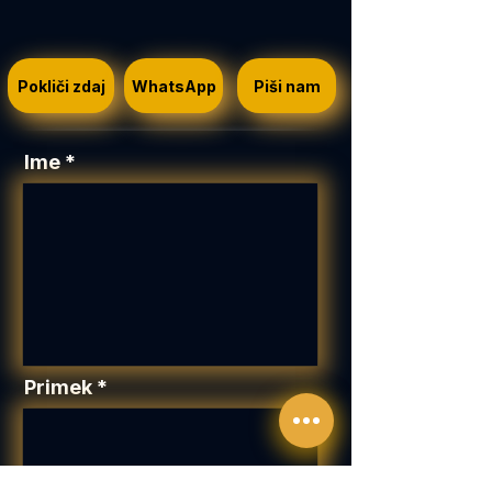
Pokliči zdaj
WhatsApp
Piši nam
Ime
Primek