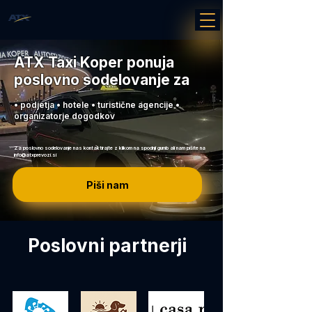
ATX Taxi Koper ponuja
poslovno sodelovanje za
• podjetja • hotele • turistične agencije •
organizatorje dogodkov
Za poslovno sodelovanje nas kontaktirajte z klikom na spodnji gumb ali nam pišite na
info@atxprevozi.si
Piši nam
Poslovni partnerji