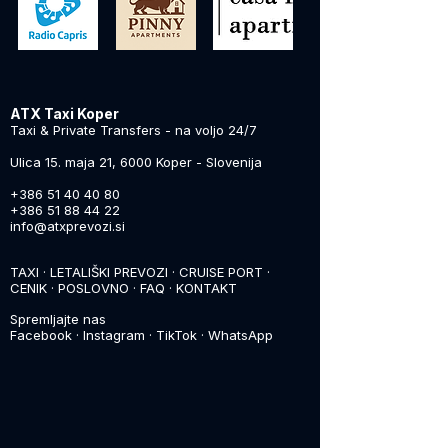
ATX Taxi Koper
Taxi & Private Transfers - na voljo 24/7
Ulica 15. maja 21, 6000 Koper - Slovenija
+386 51 40 40 80
+386 51 88 44 22
info@atxprevozi.si
TAXI
·
LETALIŠKI PREVOZI
·
CRUISE PORT
·
CENIK
·
POSLOVNO
·
FAQ
·
KONTAKT
Spremljajte nas
Facebook
·
Instagram
·
TikTok
·
WhatsApp