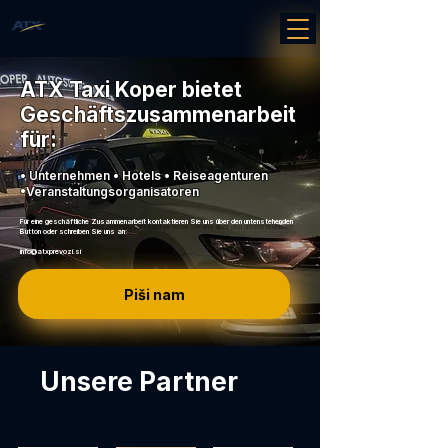
ATX Taxi Koper bietet
Geschäftszusammenarbeit
für:
• Unternehmen • Hotels • Reiseagenturen
•Veranstaltungsorganisatoren
Für eine geschäftliche Zusammenarbeit kontaktieren Sie uns über den untenstehenden
Button oder schreiben Sie uns an:
info@atxprevozi.si
Piši nam
Unsere Partner