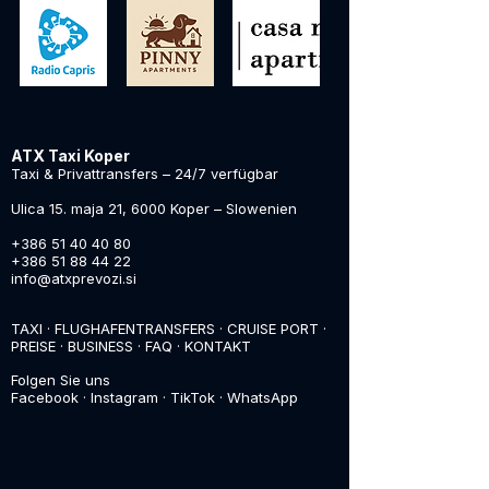
ATX Taxi Koper
Taxi & Privattransfers – 24/7 verfügbar
Ulica 15. maja 21, 6000 Koper – Slowenien
+386 51 40 40 80
+386 51 88 44 22
info@atxprevozi.si
TAXI
·
FLUGHAFENTRANSFERS
·
CRUISE PORT
·
PREISE
·
BUSINESS
·
FAQ
·
KONTAKT
Folgen Sie uns
Facebook
·
Instagram
·
TikTok
·
WhatsApp